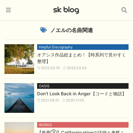
ノエルの名曲関連
Helpful Discography
オアシス作品総まとめ！【時系列で見やすく
整理】
2022.03.10
2022.03.04
OASIS
Don’t Look Back in Anger【コードと物語】
2021.09.21
2020.11.05
WORKS
【推薦③】Californicationの詳細と考察！