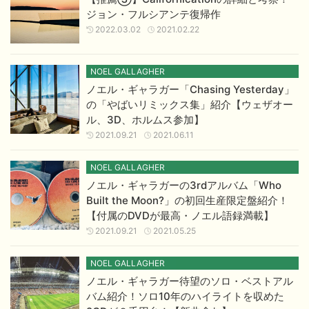
ジョン・フルシアンテ復帰作
2022.03.02
2021.02.22
NOEL GALLAGHER
ノエル・ギャラガー「Chasing Yesterday」
の「やばいリミックス集」紹介【ウェザオー
ル、3D、ホルムス参加】
2021.09.21
2021.06.11
NOEL GALLAGHER
ノエル・ギャラガーの3rdアルバム「Who
Built the Moon?」の初回生産限定盤紹介！
【付属のDVDが最高・ノエル語録満載】
2021.09.21
2021.05.25
NOEL GALLAGHER
ノエル・ギャラガー待望のソロ・ベストアル
バム紹介！ソロ10年のハイライトを収めた