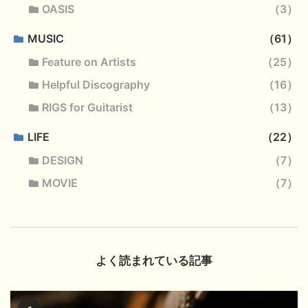
OASIS
3
MUSIC
61
Feature on Artists
25
Helpful Discography
16
RIGS for Guitarist
13
LIFE
22
DESIGN
7
MOVIE
7
よく読まれている記事