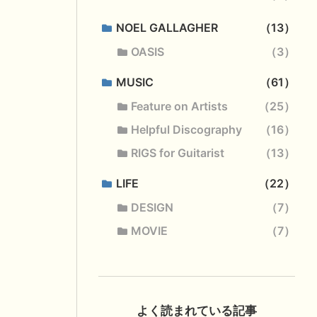
NOEL GALLAGHER
13
OASIS
3
MUSIC
61
Feature on Artists
25
Helpful Discography
16
RIGS for Guitarist
13
LIFE
22
DESIGN
7
MOVIE
7
よく読まれている記事