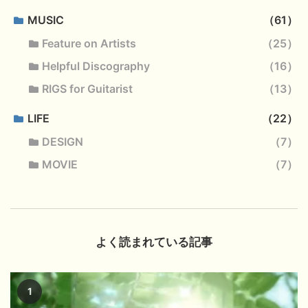
MUSIC
61
Feature on Artists
25
Helpful Discography
16
RIGS for Guitarist
13
LIFE
22
DESIGN
7
MOVIE
7
よく読まれている記事