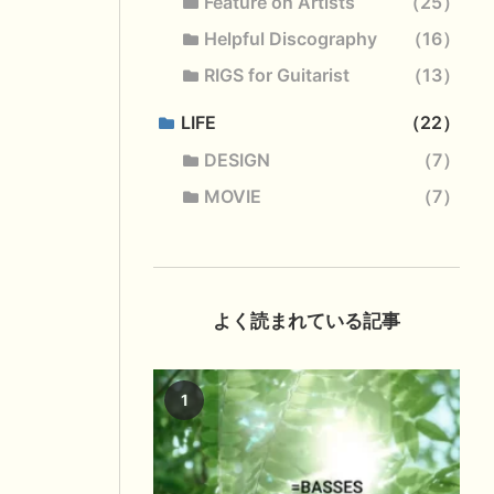
Feature on Artists
25
Helpful Discography
16
RIGS for Guitarist
13
LIFE
22
DESIGN
7
MOVIE
7
よく読まれている記事