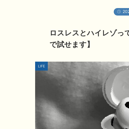
202
ロスレスとハイレゾっ
で試せます】
LIFE