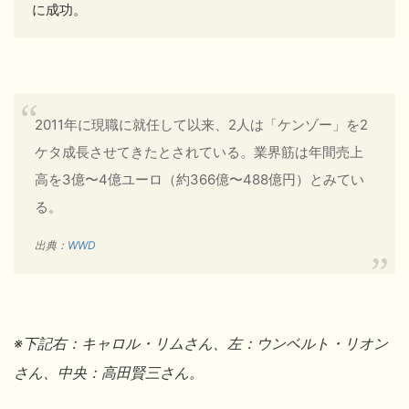
に成功。
2011年に現職に就任して以来、2人は「ケンゾー」を2
ケタ成長させてきたとされている。業界筋は年間売上
高を3億〜4億ユーロ（約366億〜488億円）とみてい
る。
出典：
WWD
※下記右：キャロル・リム
さん、左：ウンベルト・リオン
さん、中央：高田賢三
さん。