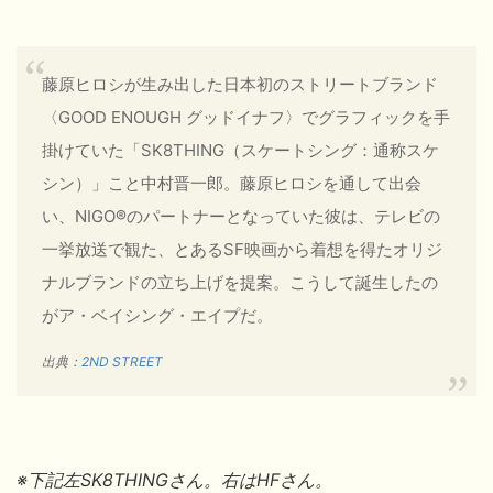
藤原ヒロシが生み出した日本初のストリートブランド
〈GOOD ENOUGH グッドイナフ〉でグラフィックを手
掛けていた「SK8THING（スケートシング：通称スケ
シン）」こと中村晋一郎。藤原ヒロシを通して出会
い、NIGO®のパートナーとなっていた彼は、テレビの
一挙放送で観た、とあるSF映画から着想を得たオリジ
ナルブランドの立ち上げを提案。こうして誕生したの
がア・ベイシング・エイプだ。
出典：
2ND STREET
※下記左
SK8THING
さん。右はHF
さん。