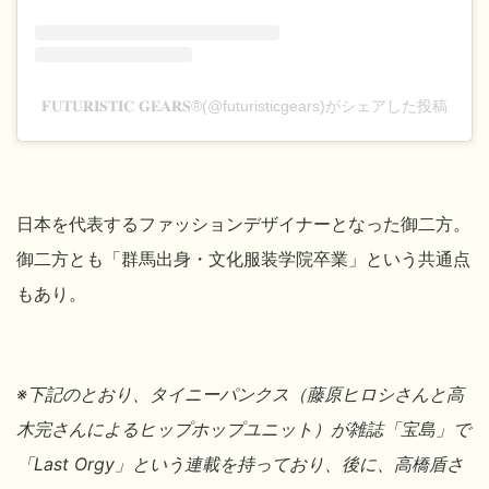
𝐅𝐔𝐓𝐔𝐑𝐈𝐒𝐓𝐈𝐂 𝐆𝐄𝐀𝐑𝐒®(@futuristicgears)がシェアした投稿
日本を代表するファッションデザイナーとなった
御二方。
御二方とも「群馬出身・文化服装学院卒業」という共通点
もあり。
※下記のとおり、タイニーパンクス（藤原ヒロシ
さんと高
木完
さんによるヒップホップユニット）が雑誌「宝島」で
「Last Orgy」という連載を持っており、後に、高橋盾
さ