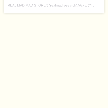
REAL MAD MAD STORE(@realmadresearch)がシェアした投稿