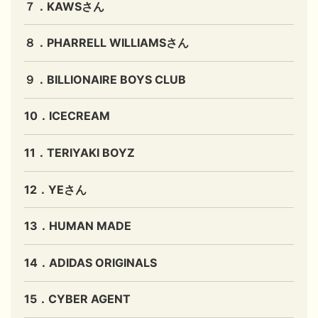
７．KAWSさん
８．PHARRELL WILLIAMSさん
９．BILLIONAIRE BOYS CLUB
10．ICECREAM
11．TERIYAKI BOYZ
12．YEさん
13．HUMAN MADE
14．ADIDAS ORIGINALS
15．CYBER AGENT