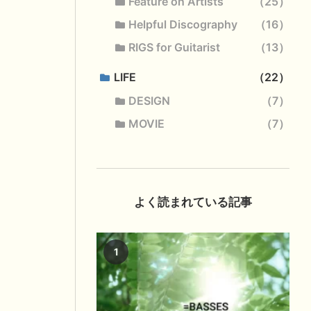
Feature on Artists
25
Helpful Discography
16
RIGS for Guitarist
13
LIFE
22
DESIGN
7
MOVIE
7
よく読まれている記事