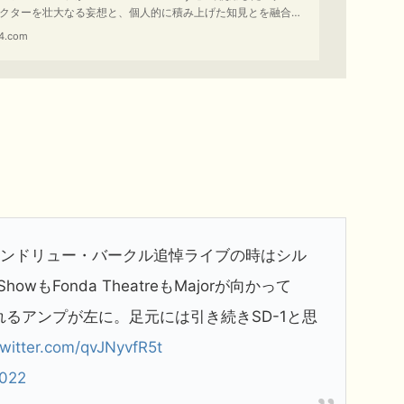
クターを壮大なる妄想と、個人的に積み上げた知見とを融合さ
ひとまずまとめてみました。マニアックな話に興味のある方は
4.com
みください。
0のアンドリュー・バークル追悼ライブの時はシル
wもFonda TheatreもMajorが向かって
と思われるアンプが左に。足元には引き続きSD-1と思
twitter.com/qvJNyvfR5t
2022