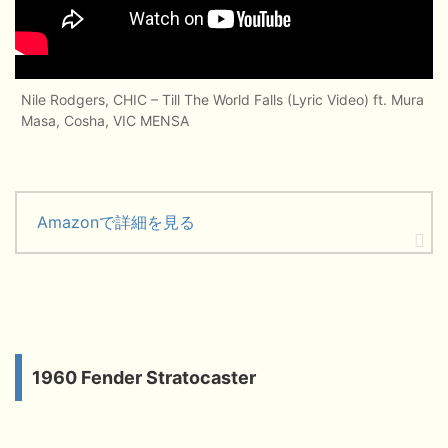
Nile Rodgers, CHIC – Till The World Falls (Lyric Video) ft. Mura
Masa, Cosha, VIC MENSA
Amazonで詳細を見る
1960 Fender Stratocaster