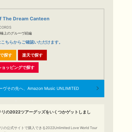
f The Dream Canteen
CORDS
た極上のグルーヴ続編
はこちらからご確認いただけます。
nで探す
楽天で探す
o!ショッピングで探す
の先へ、Amazon Music UNLIMITED
チリの2022ツアーグッズをいくつかゲットしまし
の公式サイトで購入できる2022Unlimited Love World Tour