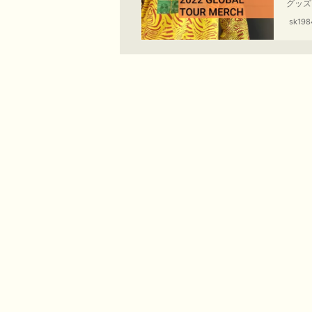
グッズ
しまし
sk198
きます