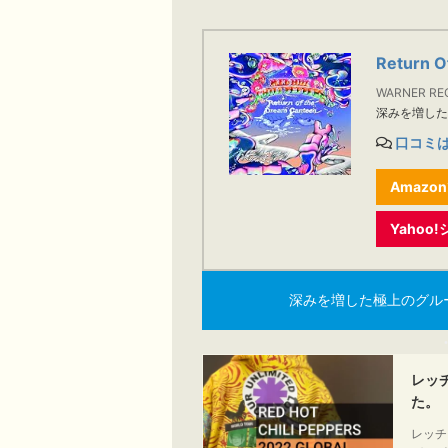
Return O
WARNER RE
深みを増し
口コミ
Amazo
Yaho
深みを増した極上のグルーヴそ
レッ
た。
レッチリ