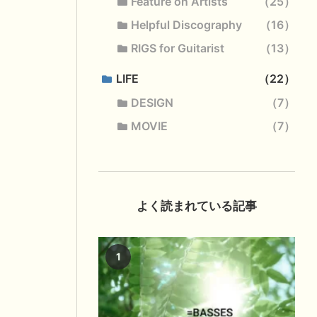
Feature on Artists
25
Helpful Discography
16
RIGS for Guitarist
13
LIFE
22
DESIGN
7
MOVIE
7
よく読まれている記事