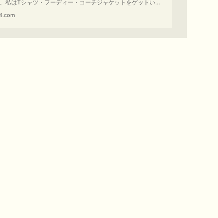
、私はTシャツ・フーディー・コーチジャケットをゲットいた
た。170cm、65kgの私が着用したサイズ感なども掲載してお
4.com
のでご参考になれば幸いです。