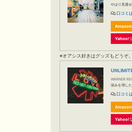
やはり見逃
口コミ
Amazo
Yaho
※オアシス好きはグッズもどうぞ
UNLIMIT
WARNER RE
深みを増し
口コミ
Amazo
Yaho