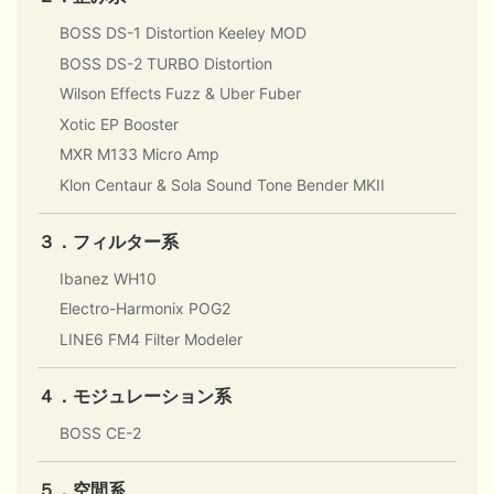
BOSS DS-1 Distortion Keeley MOD
BOSS DS-2 TURBO Distortion
Wilson Effects Fuzz & Uber Fuber
Xotic EP Booster
MXR M133 Micro Amp
Klon Centaur & Sola Sound Tone Bender MKII
３．フィルター系
Ibanez WH10
Electro-Harmonix POG2
LINE6 FM4 Filter Modeler
４．モジュレーション系
BOSS CE-2
５．空間系