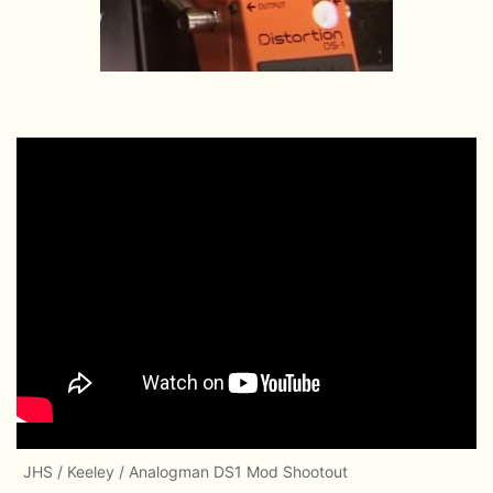
JHS / Keeley / Analogman DS1 Mod Shootout