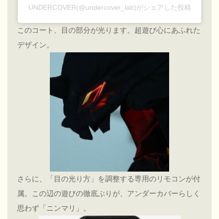
UNDERCOVER(@undercover_lab)がシェアした投稿
このコート、目の部分が光ります。超遊び心にあふれた
デザイン。
さらに、「目の光り方」を調整する専用のリモコンが付
属。この辺の遊びの徹底ぶりが、アンダーカバーらしく
思わず「ニンマリ」。