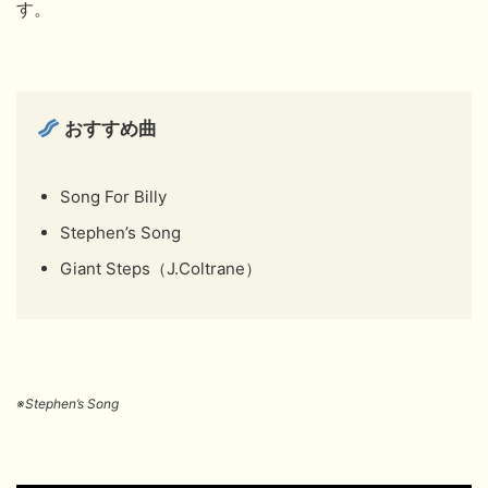
す。
おすすめ曲
Song For Billy
Stephen’s Song
Giant Steps（J.Coltrane）
※Stephen’s Song