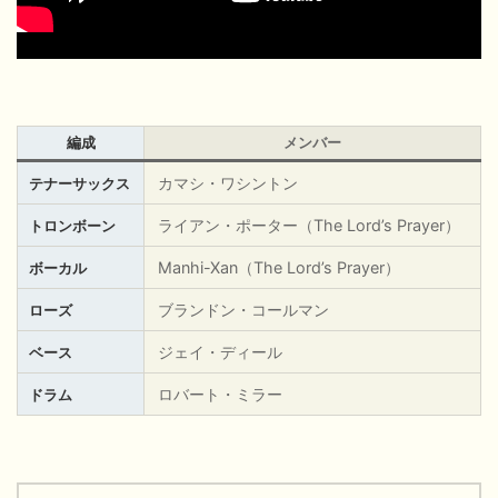
編成
メンバー
カマシ・ワシントン
テナーサックス
ライアン・ポーター（The Lord’s Prayer）
トロンボーン
Manhi-Xan
（The Lord’s Prayer）
ボーカル
ブランドン・コールマン
ローズ
ジェイ・ディール
ベース
ロバート・ミラー
ドラム